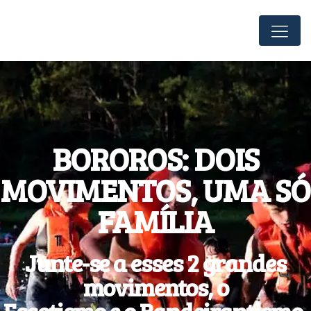
BOROROS: DOIS
MOVIMENTOS, UMA SÓ
FAMÍLIA
Junte-se a esses 2 grandes
movimentos, o
Escotismo e o Bandeirantismo,