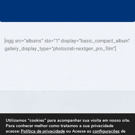
[ngg src=”albums” ids=”1″ display=”basic_compact_album”
gallery_display_type=”photocrati-nextgen_pro_film”]
Utilizamos “cookies” para acompanhar sua visita em nosso site.
Para conhecer melhor como tratamos a sua privacidade
© 2023, bororos - Grupo Escoteiro e Núcleo
acesse:
Política de privacidade
ou Acesse as
configurações
de